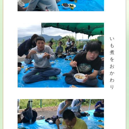
い
も
煮
を
お
か
わ
り