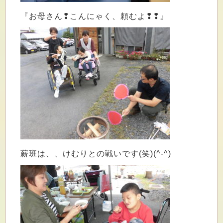
『お母さん❢こんにゃく、頼むよ❢❢』
薪班は、、けむりとの戦いです(笑)(^-^)