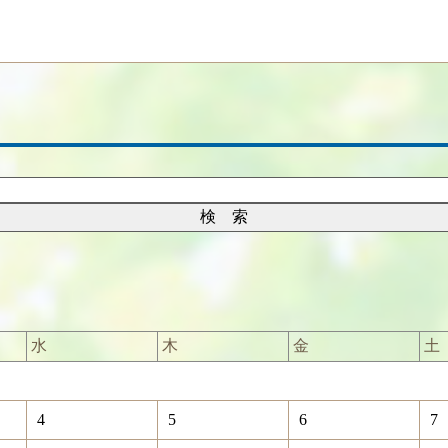
水
木
金
土
4
5
6
7