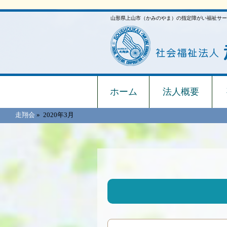
山形県上山市（かみのやま）の指定障がい福祉サー
ホーム
法人概要
走翔会
»
2020年3月