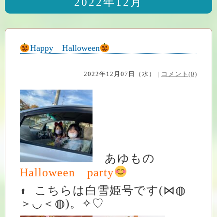
2022年12月
Happy Halloween
2022年12月07日（水） |
コメント(0)
あゆもの
Halloween party
こちらは白雪姫号です(⋈◍
⬆
＞◡＜◍)。✧♡