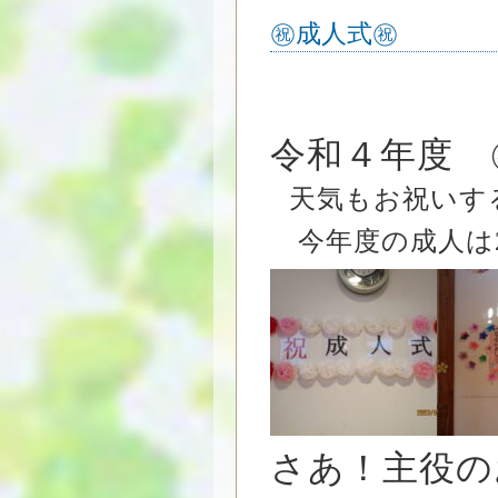
㊗成人式㊗
令和４年度 
天気もお祝いす
今年度の成人は
さあ！主役の