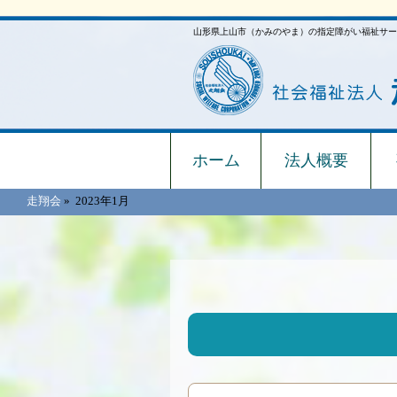
山形県上山市（かみのやま）の指定障がい福祉サー
ホーム
法人概要
走翔会
»
2023年1月