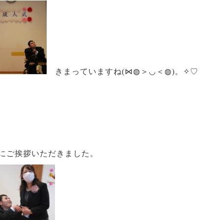
きまっていますね(⋈◍＞◡＜◍)。✧♡
にご挨拶いただきました。