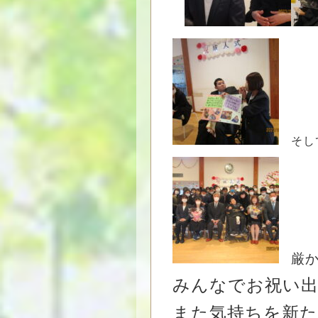
そして
厳
みんなでお祝い
また気持ちを新た