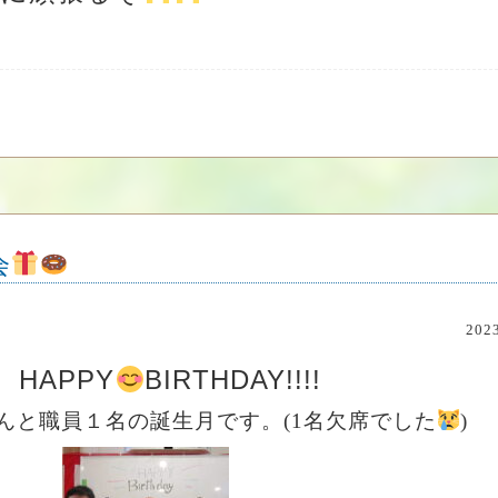
会
20
 HAPPY
BIRTHDAY!!!!
んと職員１名の誕生月です。(1名欠席でした
)