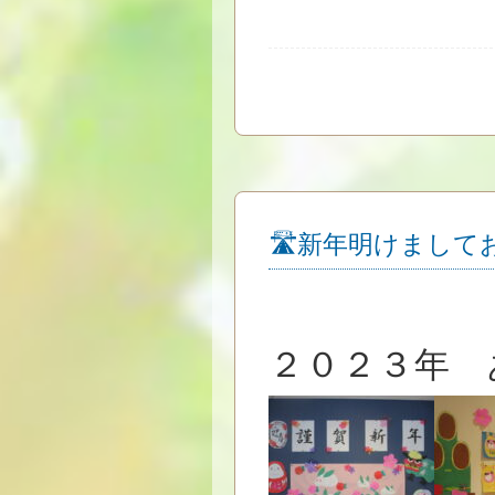
🛣新年明けまして
２０２３年 あ