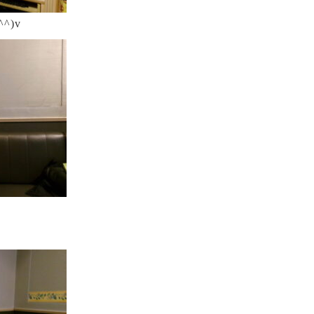
^)v
好きなアニ