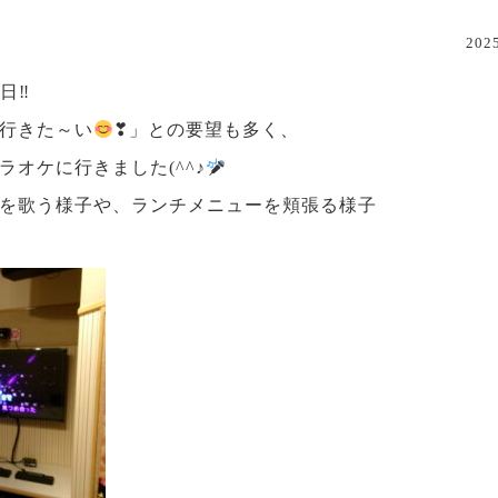
20
日‼
行きた～い
❣」との要望も多く、
オケに行きました(^^♪
を歌う様子や、ランチメニューを頬張る様子