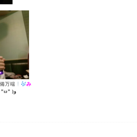
備万端
み
٩( ”ω” )و