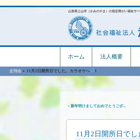
山形県上山市（かみのやま）の指定障がい福祉サー
ホーム
法人概要
走翔会
»
11月2日開所日でした。カラオケへ
1
«
新年明けましておめでとうござ...
11月2日開所日で