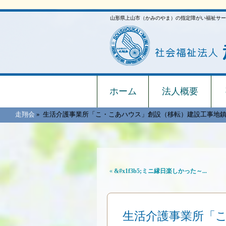
山形県上山市（かみのやま）の指定障がい福祉サー
ホーム
法人概要
走翔会
»
生活介護事業所「こ・こあハウス」創設（移転）建設工事地
«
&#x1f3b5;ミニ縁日楽しかった～...
生活介護事業所「