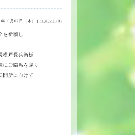
21年10月07日（木） |
コメント(0)
全を祈願し
長横戸長兵衛様
様にご臨席を賜り
転開所に向けて