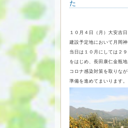
た
１０月４日（月）大安吉日
建設予定地において月岡神
当日は１０月にしては２９
をはじめ、長田康仁金瓶地
コロナ感染対策を取りなが
準備を進めてまいります。