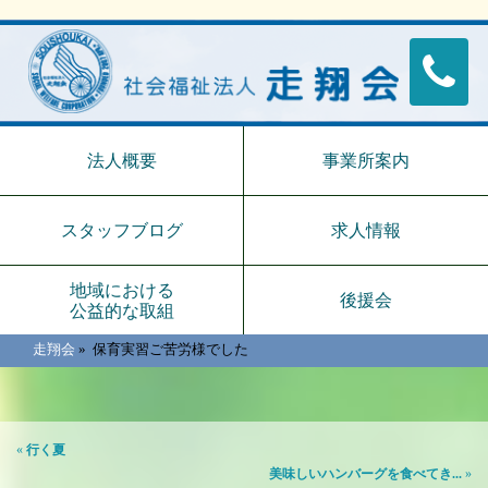
法人概要
事業所案内
スタッフブログ
求人情報
地域における
後援会
公益的な取組
走翔会
»
保育実習ご苦労様でした
«
行く夏
美味しいハンバーグを食べてき...
»