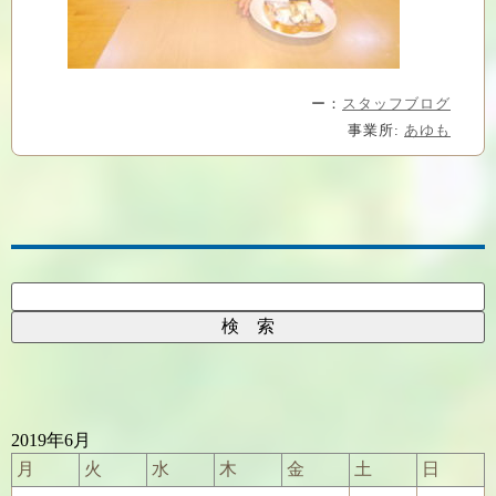
ー：
スタッフブログ
事業所:
あゆも
2019年6月
月
火
水
木
金
土
日