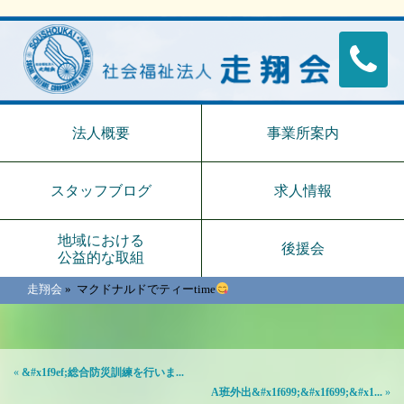
法人概要
事業所案内
スタッフブログ
求人情報
地域における
後援会
公益的な取組
走翔会
»
マクドナルドでティーtime
«
&#x1f9ef;総合防災訓練を行いま...
A班外出&#x1f699;&#x1f699;&#x1...
»