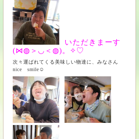
いただきまーす
(⋈◍＞◡＜◍)。✧♡
次々運ばれてくる美味しい物達に、みなさん
nice smile☺