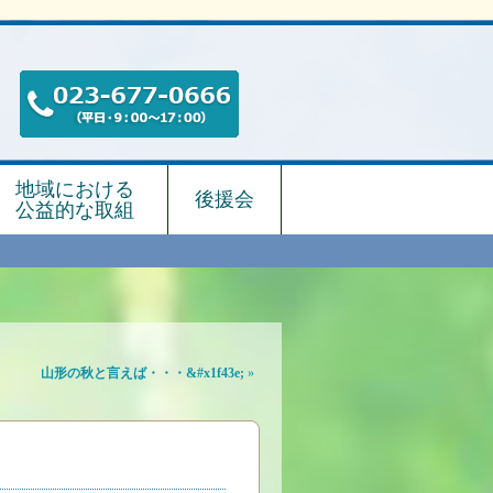
地域における
後援会
公益的な取組
山形の秋と言えば・・・&#x1f43e;
»