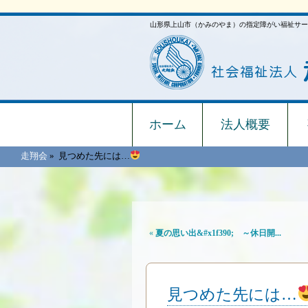
山形県上山市（かみのやま）の指定障がい福祉サー
ホーム
法人概要
走翔会
»
見つめた先には…
«
夏の思い出&#x1f390; ～休日開...
見つめた先には…