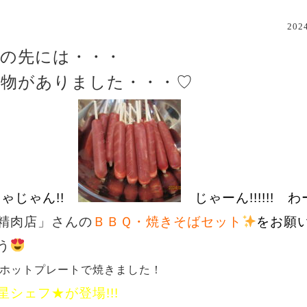
20
の先には・・・
い物がありました・・・♡
ゃじゃん!!
じゃーん!!!!!! 
精肉店」さんの
ＢＢＱ・焼きそばセット
をお願
う
ホットプレートで焼きました！
星シェフ★が登場!!!