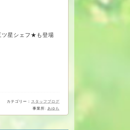
三ツ星シェフ★も登場
カテゴリー：
スタッフブログ
事業所:
あゆも