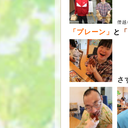
僭越な
「プレーン」
と
「
さ