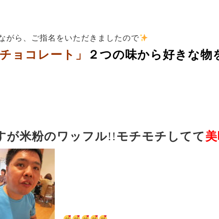
がら、ご指名をいただきましたので
チョコレート」
２つの味から好きな物
すが米粉のワッフル
!!
モチモチしてて
美