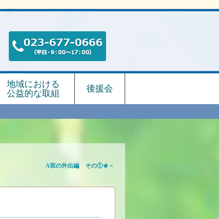
地域における
後援会
公益的な取組
A班の外出編 その①★
»