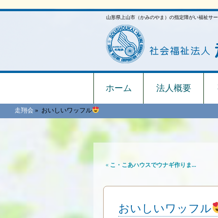
山形県上山市（かみのやま）の指定障がい福祉サー
ホーム
法人概要
走翔会
»
おいしいワッフル
«
こ・こあハウスでウナギ作りま...
おいしいワッフル