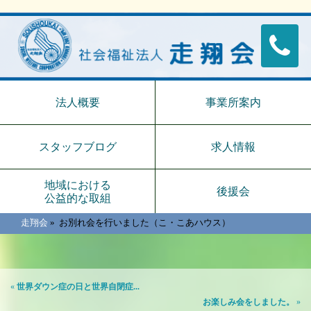
法人概要
事業所案内
スタッフブログ
求人情報
地域における
後援会
公益的な取組
走翔会
»
お別れ会を行いました（こ・こあハウス）
«
世界ダウン症の日と世界自閉症...
お楽しみ会をしました。
»