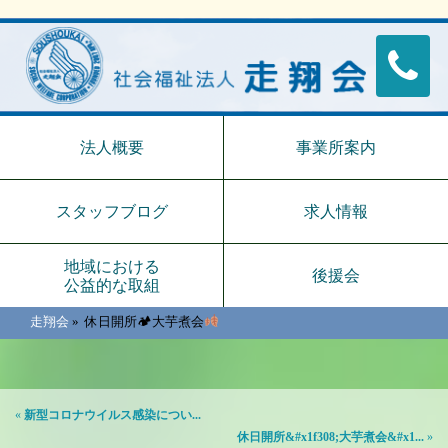
法人概要
事業所案内
スタッフブログ
求人情報
地域における
後援会
公益的な取組
走翔会
»
休日開所🏕大芋煮会
«
新型コロナウイルス感染につい...
休日開所&#x1f308;大芋煮会&#x1...
»