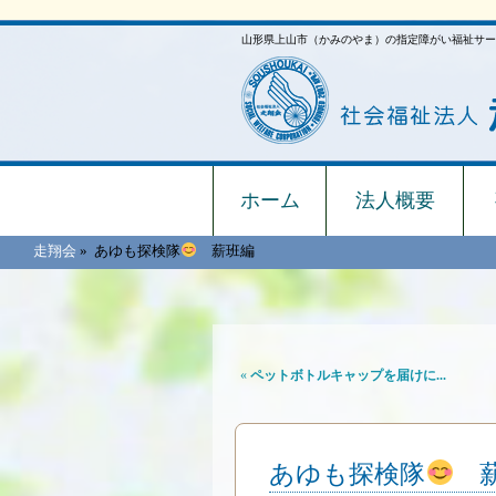
山形県上山市（かみのやま）の指定障がい福祉サー
ホーム
法人概要
走翔会
»
あゆも探検隊
薪班編
«
ペットボトルキャップを届けに...
あゆも探検隊
薪