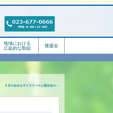
地域における
後援会
公益的な取組
６月のあゆもギャラリー☆と誕生会☆
»