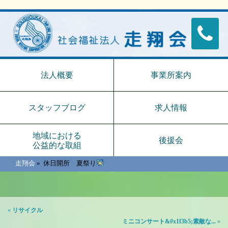
法人概要
事業所案内
スタッフブログ
求人情報
地域における
後援会
公益的な取組
走翔会
»
休日開所 夏祭り
«
リサイクル
ミニコンサート&#x1f3b5;素敵な...
»