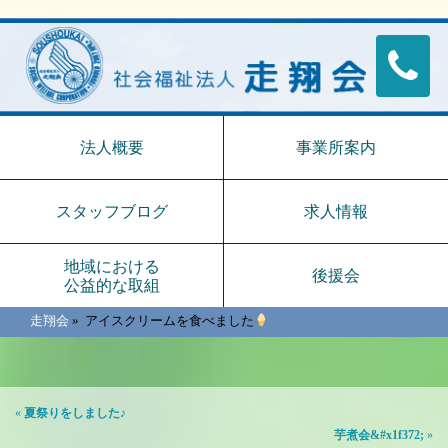
法人概要
事業所案内
スタッフブログ
求人情報
地域における
後援会
公益的な取組
走翔会
»
アイスクリームを食べました
«
夏祭りをしました♪
芋煮会&#x1f372;
»