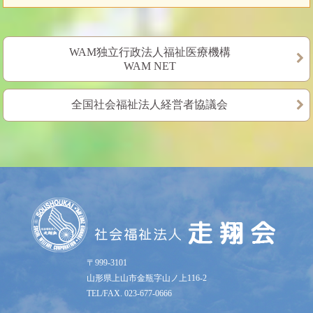
WAM独立行政法人福祉医療機構
WAM NET
全国社会福祉法人経営者協議会
〒999-3101
山形県上山市金瓶字山ノ上116-2
TEL/FAX. 023-677-0666