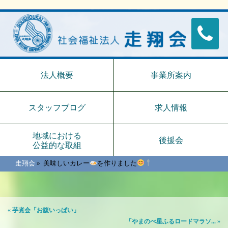
法人概要
事業所案内
スタッフブログ
求人情報
地域における
後援会
公益的な取組
走翔会
»
美味しいカレー
を作りました
«
芋煮会「お腹いっぱい」
「やまのべ星ふるロードマラソ...
»