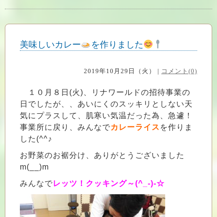
美味しいカレー
を作りました
2019年10月29日（火） |
コメント(0)
１０月８日(火)、リナワールドの招待事業の
日でしたが、、あいにくのスッキリとしない天
気にプラスして、肌寒い気温だった為、急遽！
事業所に戻り、みんなで
カレーライス
を作りま
した(^^♪
お野菜のお裾分け、ありがとうございました
m(__)m
みんなで
レッツ！クッキング～(^_-)-☆