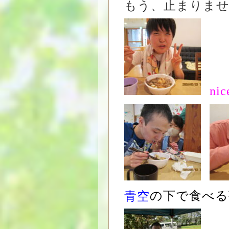
もう、止まりま
nic
青空
の下で食べる