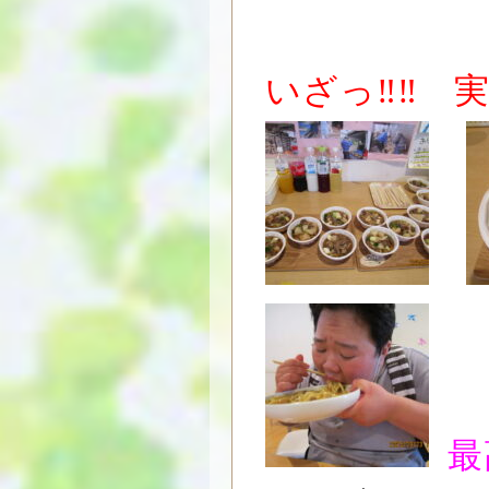
いざっ‼‼ 実
最