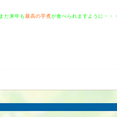
また来年も
最高の芋煮
が食べられますように・・