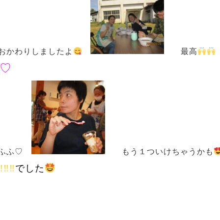
おかわりしましたよ
最高
♡
ふふ♡
もう１ついけちゃうかも
‼‼
でした