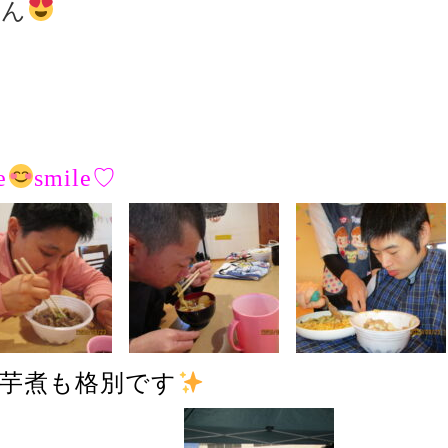
せん
e
smile♡
芋煮も格別です