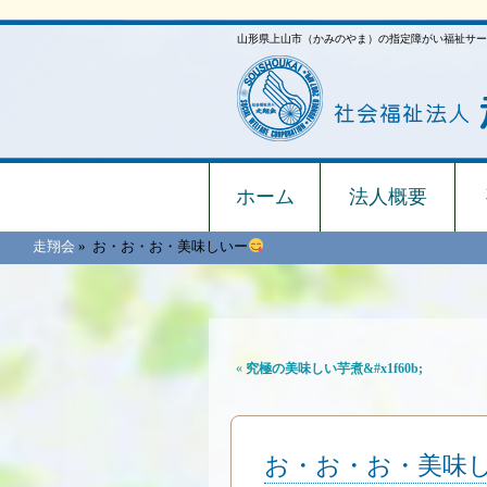
山形県上山市（かみのやま）の指定障がい福祉サー
ホーム
法人概要
走翔会
»
お・お・お・美味しいー
«
究極の美味しい芋煮&#x1f60b;
お・お・お・美味