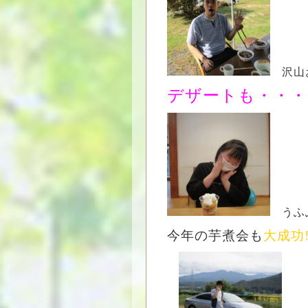
沢山
デザートも・・・
うふ
今年の芋煮会も
大成功‼