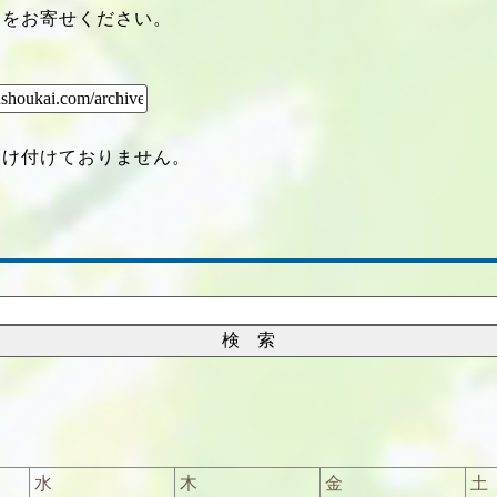
クをお寄せください。
受け付けておりません。
水
木
金
土