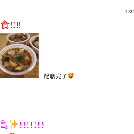
20
食‼‼
配膳完了
高
!!!!!!!